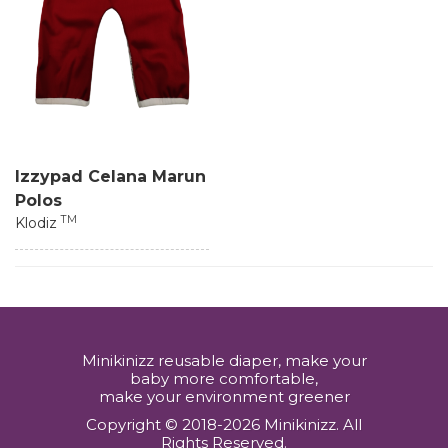
Izzypad Celana Marun
Polos
TM
Klodiz
Minikinizz reusable diaper, make your
baby more comfortable,
make your environment greener
Copyright © 2018-2026 Minikinizz. All
Rights Reserved.